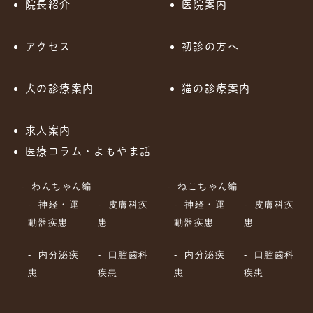
院長紹介
医院案内
アクセス
初診の方へ
犬の診療案内
猫の診療案内
求人案内
医療コラム・よもやま話
わんちゃん編
ねこちゃん編
神経・運
皮膚科疾
神経・運
皮膚科疾
動器疾患
患
動器疾患
患
内分泌疾
口腔歯科
内分泌疾
口腔歯科
患
疾患
患
疾患