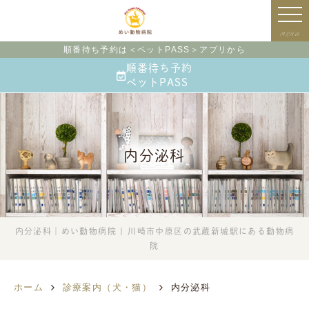
MENU
順番待ち予約は＜ペットPASS＞アプリから
順番待ち予約
ペットPASS
内分泌科
内分泌科｜めい動物病院 | 川崎市中原区の武蔵新城駅にある動物病
院
ホーム
診療案内（犬・猫）
内分泌科