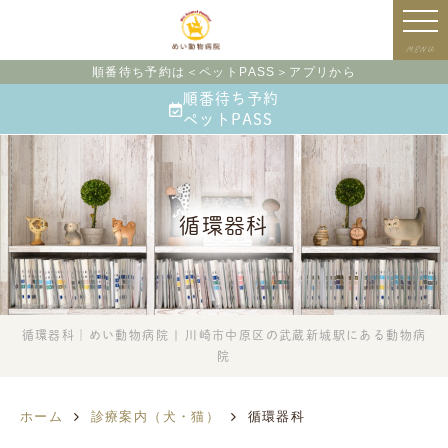
MENU
順番待ち予約は＜ペットPASS＞アプリから
順番待ち予約
ペットPASS
循環器科
循環器科｜めい動物病院 | 川崎市中原区の武蔵新城駅にある動物病
院
ホーム
診療案内（犬・猫）
循環器科