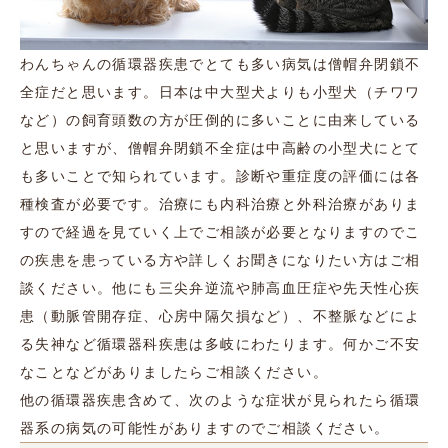
わんちゃんの循環器疾患でとても多い病気は僧帽弁閉鎖不
全症だと思います。日本は中大型犬よりも小型犬（チワワ
など）の飼育頭数の方が圧倒的に多いことに由来している
と思いますが、僧帽弁閉鎖不全症は中高齢の小型犬にとて
も多いことで知られています。診断や重症度の評価には各
種検査が必要です。治療にも内科治療と外科治療がありま
すので経過を見ていく上でご相談が必要となりますのでこ
の疾患を患っている方や詳しくお聞きになりたい方はご相
談ください。他にも三尖弁逆流や肺高血圧症や先天性心疾
患（動脈管開存症、心房中隔欠損など）、不整脈などによ
る失神など循環器科疾患は多岐にわたります。何かご不安
なことなどがありましたらご相談ください。
他の循環器疾患含めて、次のような症状が見られたら循環
器系の病気の可能性がありますのでご相談ください。